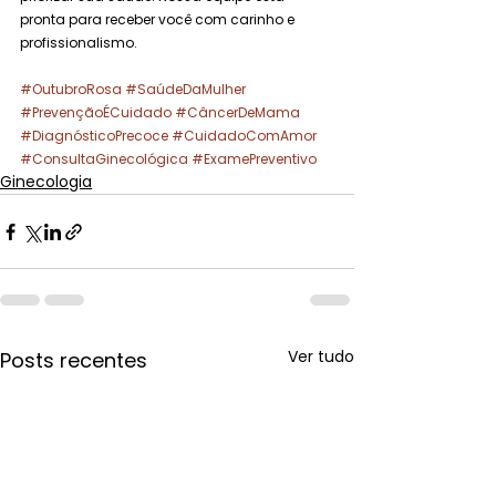
pronta para receber você com carinho e 
profissionalismo.
#OutubroRosa
#SaúdeDaMulher
#PrevençãoÉCuidado
#CâncerDeMama
#DiagnósticoPrecoce
#CuidadoComAmor
#ConsultaGinecológica
#ExamePreventivo
Ginecologia
Ver tudo
Posts recentes