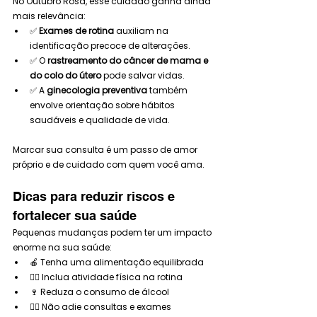
No Outubro Rosa, esse cuidado ganha ainda 
mais relevância:
✅ 
Exames de rotina
 auxiliam na 
identificação precoce de alterações.
✅ O 
rastreamento do câncer de mama e 
do colo do útero
 pode salvar vidas.
✅ A 
ginecologia preventiva
 também 
envolve orientação sobre hábitos 
saudáveis e qualidade de vida.
Marcar sua consulta é um passo de amor 
próprio e de cuidado com quem você ama.
Dicas para reduzir riscos e 
fortalecer sua saúde
Pequenas mudanças podem ter um impacto 
enorme na sua saúde:
🍎 Tenha uma alimentação equilibrada
🏃‍♀️ Inclua atividade física na rotina
🍷 Reduza o consumo de álcool
👩‍⚕️ Não adie consultas e exames 