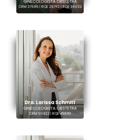
GINECOLOGISTA OBSTETRA
CRM 37685 | RQE 29782 | RQE 36032
Dra. Larissa Schmitt
GINECOLOGISTA OBSTETRA
CRM 50422 | RQE 45843