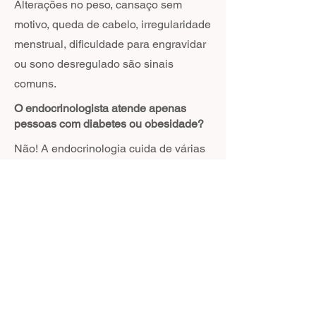
Alterações no peso, cansaço sem
motivo, queda de cabelo, irregularidade
menstrual, dificuldade para engravidar
ou sono desregulado são sinais
comuns.
O endocrinologista atende apenas
pessoas com diabetes ou obesidade?
Não! A endocrinologia cuida de várias
funções do corpo, como metabolismo,
crescimento, desenvolvimento e
equilíbrio de diversos sistemas.